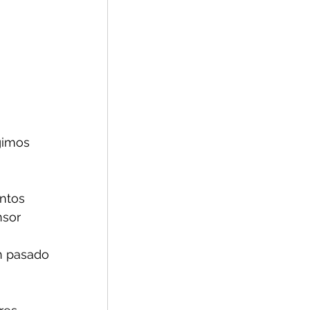
gimos 
ntos 
sor 
 
n pasado 