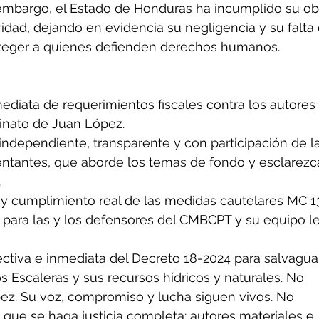
embargo, el Estado de Honduras ha incumplido su obl
idad, dejando en evidencia su negligencia y su falta 
teger a quienes defienden derechos humanos.
ediata de requerimientos fiscales contra los autores 
sinato de Juan López.
 independiente, transparente y con participación de l
entantes, que aborde los temas de fondo y esclarezca
.
a y cumplimiento real de las medidas cautelares MC 1
 para las y los defensores del CMBCPT y su equipo le
ctiva e inmediata del Decreto 18-2024 para salvaguar
s Escaleras y sus recursos hídricos y naturales. No 
ez. Su voz, compromiso y lucha siguen vivos. No 
ue se haga justicia completa: autores materiales e 