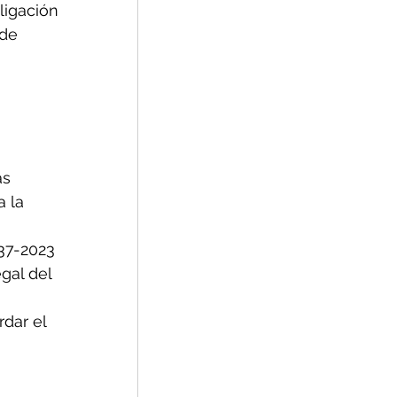
igación 
de 
as 
 la 
37-2023 
gal del 
dar el 