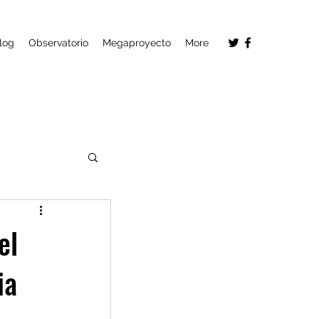
log
Observatorio
Megaproyecto
More
el
ia