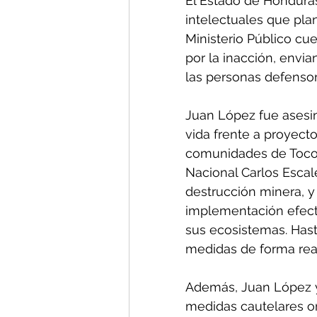
El Estado de Honduras
intelectuales que plan
Ministerio Público cu
por la inacción, envi
las personas defensor
Juan López fue asesin
vida frente a proyect
comunidades de Tocoa.
Nacional Carlos Escal
destrucción minera, y
implementación efecti
sus ecosistemas. Hasta
medidas de forma real
Además, Juan López y
medidas cautelares o