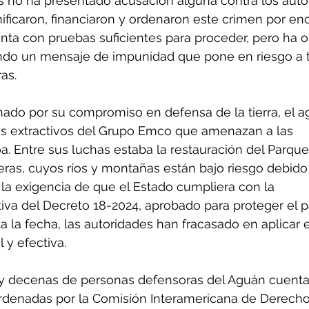
 no ha presentado acusación alguna contra los auto
ificaron, financiaron y ordenaron este crimen por enc
enta con pruebas suficientes para proceder, pero ha 
ando un mensaje de impunidad que pone en riesgo a 
as.
ado por su compromiso en defensa de la tierra, el ag
os extractivos del Grupo Emco que amenazan a las 
 Entre sus luchas estaba la restauración del Parque
eras, cuyos ríos y montañas están bajo riesgo debido 
 la exigencia de que el Estado cumpliera con la 
va del Decreto 18-2024, aprobado para proteger el p
 la fecha, las autoridades han fracasado en aplicar e
 y efectiva.
 decenas de personas defensoras del Aguán cuenta
rdenadas por la Comisión Interamericana de Derecho