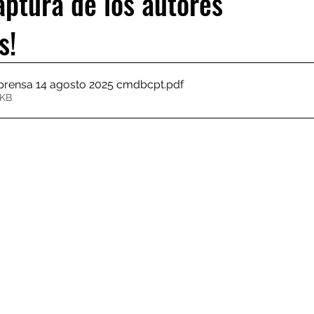
aptura de los autores
s!
rensa 14 agosto 2025 cmdbcpt
.pdf
0KB