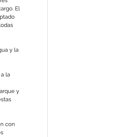
res 
argo. El 
optado 
todas 
ua y la 
 
a la 
arque y 
stas 
n con 
s 