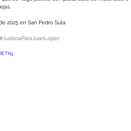
ejas.
 de 2025 en San Pedro Sula
#JusticiaParaJuanLopez
-8ETXg