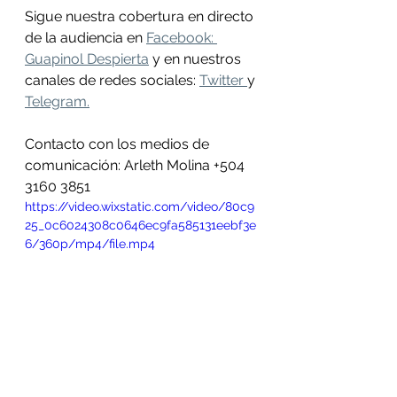
Sigue nuestra cobertura en directo 
de la audiencia en 
Facebook: 
Guapinol Despierta
 y en nuestros 
canales de redes sociales: 
Twitter 
y 
Telegram.
Contacto con los medios de 
comunicación: Arleth Molina +504 
3160 3851 
https://video.wixstatic.com/video/80c9
25_0c6024308c0646ec9fa585131eebf3e
6/360p/mp4/file.mp4
Familiar del defensor Arnol Alemán 
comparte sus expectativas para el 
juicio de esta semana.