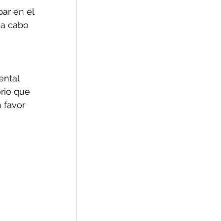
ar en el 
 a cabo 
ntal 
orio que 
 favor 