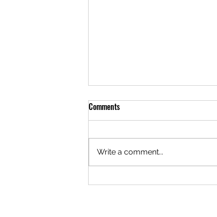
Comments
Write a comment...
Lenir Pérez debe responder por des