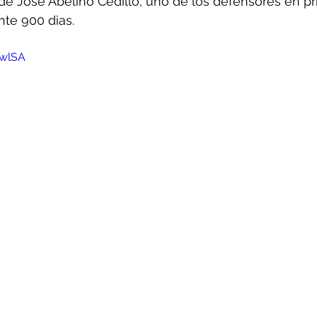
 Jose Abelino Cedillo, uno de los defensores en pri
nte 900 dias.
kwlSA