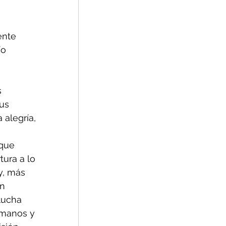
ente 
o 
 
us 
alegría, 
que 
ura a lo 
y, más 
n 
lucha 
umanos y 