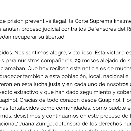
e prisión preventiva ilegal, la Corte Suprema finalm
anulan proceso judicial contra los Defensores del Rí
dan recuperar su libertad.
idos. Nos sentimos alegre, victorioso. Esta victoria es
a es para nuestros compañeros, 29 meses alejado de s
reclamaban. Que hoy reciben esta noticia es de mucha 
gradecer también a esta población, local, nacional e 
yeron en esta lucha justa y en cada uno de nosotros 
yecto extractivo y que han dado seguimiento y cobert
uapinol. Gracias de todo corazón desde Guapinol. Ho
más fortalecidos como comunidades, como pueble e
stimos, desistimos y continuamos en este proceso de 
cional," Juana Zuniga, defensora de los derechos h