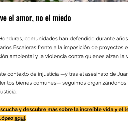
e el amor, no el miedo
 Honduras, comunidades han defendido durante años
arlos Escaleras frente a la imposición de proyectos e
ción ambiental y la violencia contra quienes alzan la 
ste contexto de injusticia —y tras el asesinato de Ju
der los bienes comunes— seguimos organizándonos 
usticia.
escucha y descubre más sobre la increíble vida y el 
López
aquí
.