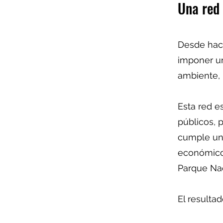
Una red 
Desde hace
imponer un
ambiente, l
Esta red e
públicos, 
cumple un 
económico
Parque Nac
El resulta