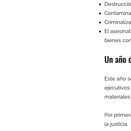
Destrucció
Contaminac
Criminaliz
El asesina
bienes co
Un año d
Este año s
ejecutivos
materiales
Por primer
la justicia.