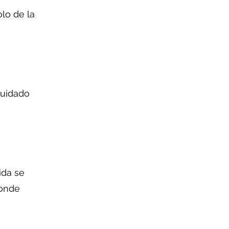
olo de la
cuidado
ida se
donde