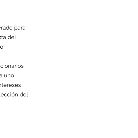
erado para
ta del
o.
cionarios
da uno
ntereses
ección del