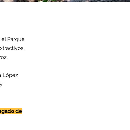
 el Parque
xtractivos,
voz.
an López
y
legado de