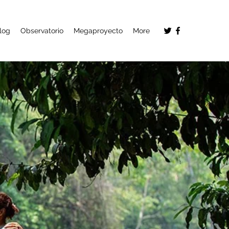
log
Observatorio
Megaproyecto
More