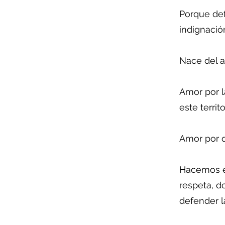
Porque def
indignació
Nace del a
Amor por l
este territ
Amor por q
Hacemos es
respeta, d
defender l