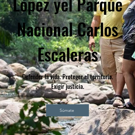
López y
el Parque
Nacional Carlos
Escaleras
Defender la vida. Proteger el territorio.
Exigir justicia.
Súmate