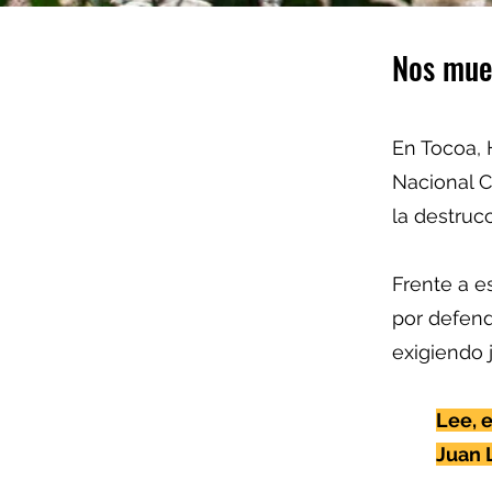
Nos muev
En Tocoa,
Nacional C
la destruc
Frente a e
por defen
exigiendo j
Lee, 
Juan 