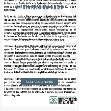
ALERTA REANUDA JUICIO
13 de enero de 2022
This is your Service description.
Use this space to describe what
the service entails, benefits for
users and any other important
information. Have a lot to say?
Easily turn any item into a full
page by clicking ‘Create a page
from this item’ in the edit panel.
Leer documento