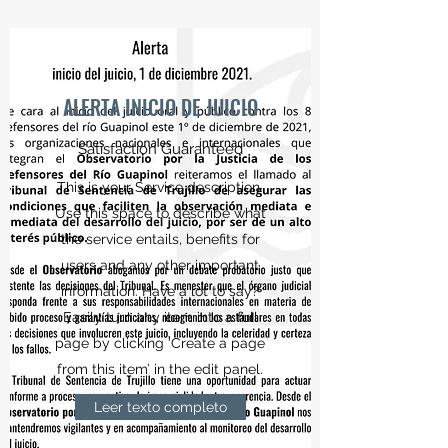
ALERTA INICIO DE JUICIO
Satisfaction Guaranteed
This is your Service description.
Use this space to describe what
the service entails, benefits for
users and any other important
information. Have a lot to say?
Easily turn any item into a full
page by clicking ‘Create a page
from this item’ in the edit panel.
Leer texto completo