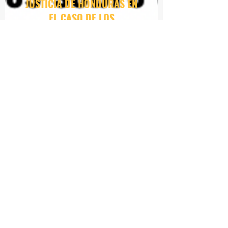
JUSTICIA DE HONDURAS EN
EL CASO DE
LOS
DEFENSORES DEL
RÍO
GUAPINOL
Esta es la descripción de tu
Servicio. Usa este espacio para
describir los beneficios que
aportan y cualquier otro dato
importante. ¿Necesitas dar más
detalles? Para ampliar la
información puedes crear una
página individual más completa.
Para hacerlo, sólo necesitas
hacer clic en la función Crear
página en el panel de edición.