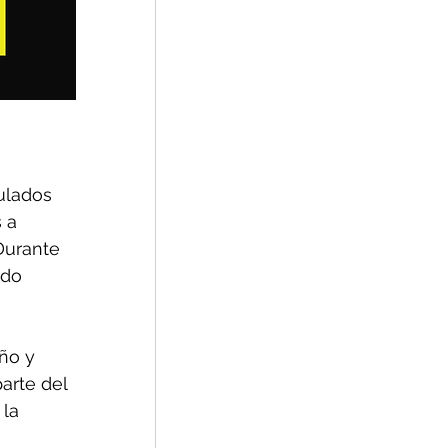
ulados 
 a 
Durante 
ndo 
ño y 
arte del 
la 