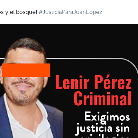
íos y el bosque! 
#JusticiaParaJuanLopez