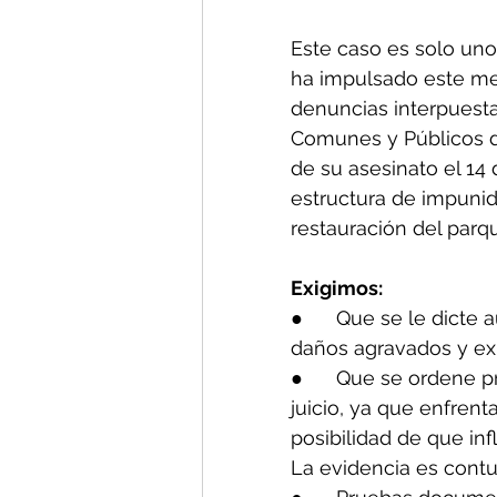
Este caso es solo uno
ha impulsado este meg
denuncias interpuesta
Comunes y Públicos de
de su asesinato el 14
estructura de impuni
restauración del parq
Exigimos:
●      Que se le dicte
daños agravados y exp
●      Que se ordene p
juicio, ya que enfrent
posibilidad de que inf
La evidencia es cont