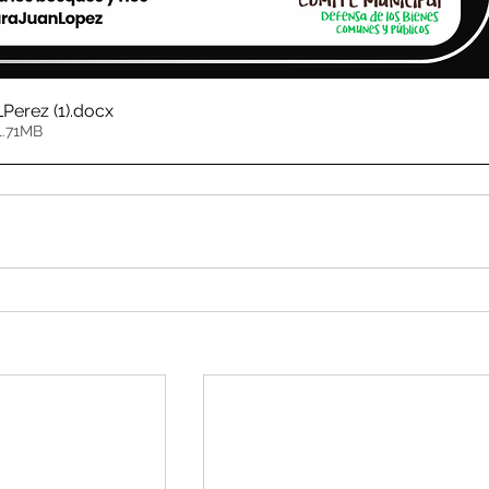
LPerez (1)
.docx
1.71MB