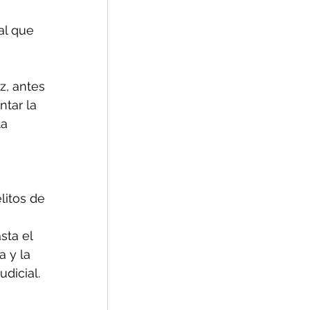
al que 
 
, antes 
tar la 
a 
litos de 
sta el 
 y la 
dicial.