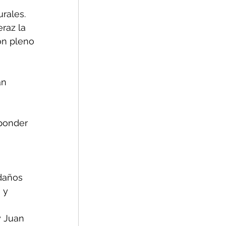
rales.
raz la 
on pleno 
an 
sponder 
daños 
 y 
y Juan 