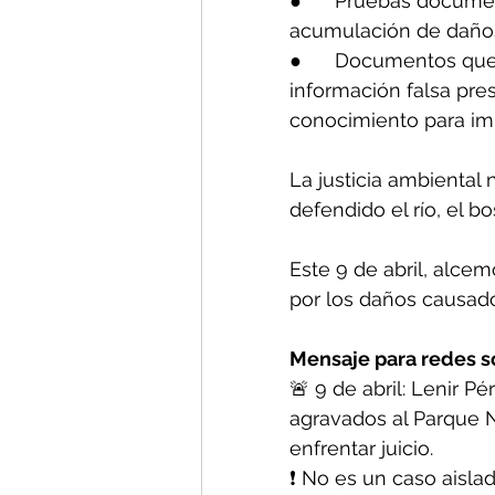
●      Pruebas documen
acumulación de daños 
●      Documentos que
información falsa pre
conocimiento para imp
La justicia ambienta
defendido el río, el 
Este 9 de abril, alcem
por los daños causad
Mensaje para redes so
🚨 9 de abril: Lenir P
agravados al Parque Na
enfrentar juicio.
❗ No es un caso aisla