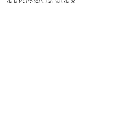
de la MC137-2023, son más de 20 
los acuerdos pactados que 
requieren de la buena fe y pronta 
actuación de las instituciones del 
Estado para su implementación, 
incluyendo al Ministerio Público, 
Poder Ejecutivo, Poder Judicial, 
Congreso de la República y otros.