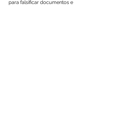
para falsificar documentos e 
impulsar ilegalmente la mina! 
El legado del defensor Juan 
López nos insta a exigir la 
cancelación inmediata del 
megaproyecto ilegal de 
Ecotek/Pinares y la plena 
restauración del Parque 
Nacional Carlos Escaleras. 
#JusticiaParaJuaLopez