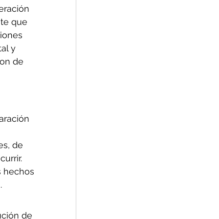
eración 
te que 
siones 
al y 
son de 
aración 
es, de 
urrir. 
s hechos 
. 
ución de 