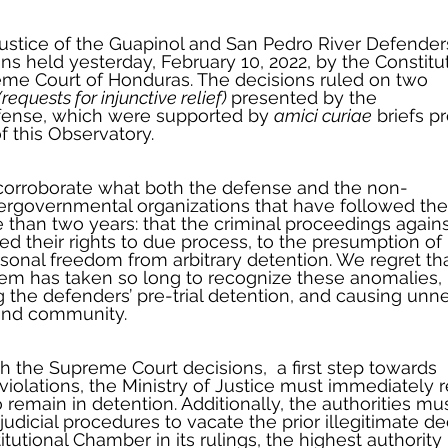
ustice of the Guapinol and San Pedro River Defender
s held yesterday, February 10, 2022, by the Constitut
me Court of Honduras. The decisions ruled on two 
equests for injunctive relief) 
presented by the 
fense, which were supported by 
amici curiae
 briefs p
f this Observatory. 
 corroborate what both the defense and the non-
ergovernmental organizations that have followed the
 than two years: that the criminal proceedings agains
d their rights to due process, to the presumption of 
sonal freedom from arbitrary detention. We regret tha
em has taken so long to recognize these anomalies, 
g the defenders’ pre-trial detention, and causing unn
 and community. 
h the Supreme Court decisions,  a first step towards 
violations, the Ministry of Justice must immediately 
remain in detention. Additionally, the authorities mus
judicial procedures to vacate the prior illegitimate de
itutional Chamber in its rulings, the highest authority