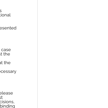
s 
ional 
resented 
 case 
t the 
t the 
ecessary 
release 
t 
cisions, 
 binding 