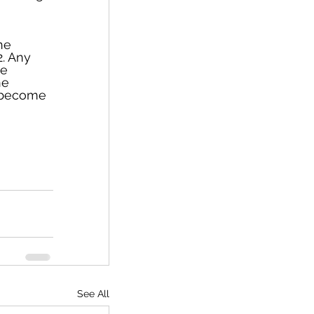
he 
. Any 
e 
he 
l become 
See All