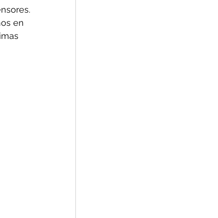
ensores. 
mos en 
ximas 