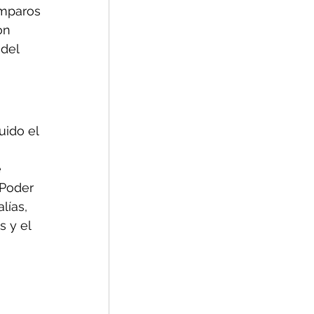
mparos 
on 
del 
ido el 
 
 
 Poder 
ías, 
 y el 
 