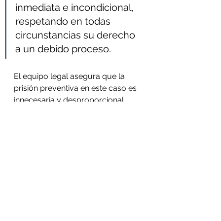
inmediata e incondicional, 
respetando en todas 
circunstancias su derecho 
a un debido proceso.
El equipo legal asegura que la 
prisión preventiva en este caso es 
innecesaria y desproporcional 
dado que no llenan los requisitos 
por esta medida y que claramente 
no presentan peligro de fuga. 
Además, el nuevo código penal 
que entró en vigor en junio de 
2020 y que beneficiaría a los 
defensores no fue tomado en 
consideración por la Corte de 
Apelaciones en su fallo.  