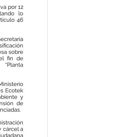
va por 12 
ando lo 
ículo 46 
ecretaria 
ficación 
sa sobre 
l fin de 
“Planta 
nisterio 
s Ecotek 
biente y 
nsión de 
nciadas. 
stración 
 cárcel a 
iudadana 