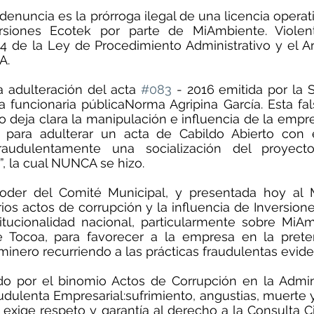
denuncia es la prórroga ilegal de una licencia operati
siones Ecotek por parte de MiAmbiente. Violent
44 de la Ley de Procedimiento Administrativo y el Art
A.
 adulteración del acta 
#083
 - 2016 emitida por la S
 funcionaria públicaNorma Agripina García. Esta falsi
deja clara la manipulación e influencia de la empre
l para adulterar un acta de Cabildo Abierto con e
audulentamente una socialización del proyecto 
”, la cual NUNCA se hizo. 
der del Comité Municipal, y presentada hoy al Mi
ios actos de corrupción y la influencia de Inversione
titucionalidad nacional, particularmente sobre MiAm
e Tocoa, para favorecer a la empresa en la prete
inero recurriendo a las prácticas fraudulentas evide
do por el binomio Actos de Corrupción en la Admini
udulenta Empresarial:sufrimiento, angustias, muerte y
exige respeto y garantía al derecho a la Consulta C