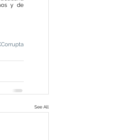
os y de 
Corrupta
See All