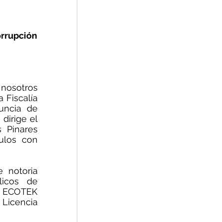
orrupción
osotros 
Fiscalía 
uncia de 
irige el 
Pinares 
los con 
notoria 
icos de 
a ECOTEK 
Licencia 