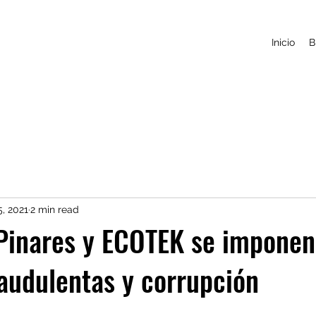
Inicio
B
5, 2021
2 min read
Pinares y ECOTEK se imponen
raudulentas y corrupción