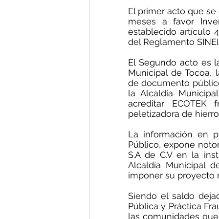
El primer acto que se 
meses a favor Inver
establecido artículo 
del Reglamento SINEI
El Segundo acto es la
Municipal de Tocoa, la
de documento público 
la Alcaldía Municipa
acreditar ECOTEK fr
peletizadora de hierro
La información en po
Público, expone notor
S.A de C.V en la ins
Alcaldía Municipal d
imponer su proyecto m
Siendo el saldo deja
Pública y Práctica Fra
las comunidades que 