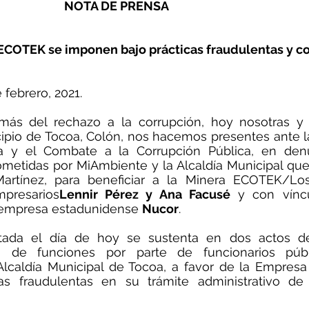
NOTA DE PRENSA
 ECOTEK se imponen bajo prácticas fraudulentas y c
 febrero, 2021. 
s del rechazo a la corrupción, hoy nosotras y n
pio de Tocoa, Colón, nos hacemos presentes ante la 
ia y el Combate a la Corrupción Pública, en den
metidas por MiAmbiente y la Alcaldía Municipal que d
rtínez, para beneficiar a la Minera ECOTEK/Los 
presarios
Lennir Pérez y Ana Facusé
 y con víncu
 empresa estadunidense 
Nucor
.
ada el día de hoy se sustenta en dos actos de 
o de funciones por parte de funcionarios públ
lcaldía Municipal de Tocoa, a favor de la Empres
as fraudulentas en su trámite administrativo de 