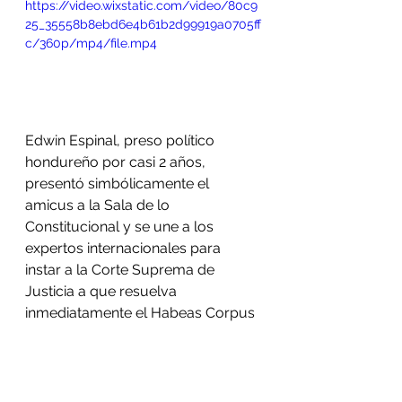
https://video.wixstatic.com/video/80c9
25_35558b8ebd6e4b61b2d99919a0705ff
c/360p/mp4/file.mp4
Edwin Espinal, preso político 
hondureño por casi 2 años, 
presentó simbólicamente el 
amicus a la Sala de lo 
Constitucional y se une a los 
expertos internacionales para 
instar a la Corte Suprema de 
Justicia a que resuelva 
inmediatamente el Habeas Corpus 
de forma favorable y ponga fin de 
una vez a la detención arbitraria de 
los Defensores del Río Guapinol 
para que puedan pasar esta 