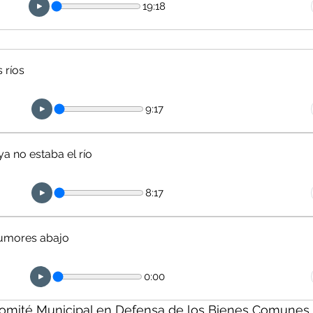
19:18
 ríos
9:17
ya no estaba el río
8:17
rumores abajo
0:00
omité Municipal en Defensa de los Bienes Comunes 