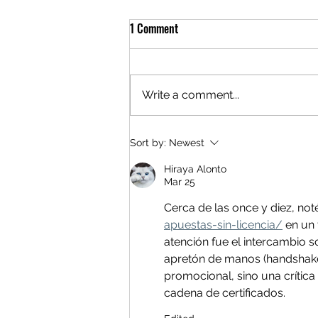
1 Comment
Write a comment...
Sort by:
Newest
Hiraya Alonto
Mar 25
Lenir Pérez debe responder por des
montaña de Botaderos: audiencia 2
Cerca de las once y diez, no
apuestas-sin-licencia/
 en un
atención fue el intercambio s
apretón de manos (handshake) 
promocional, sino una crítica 
cadena de certificados.