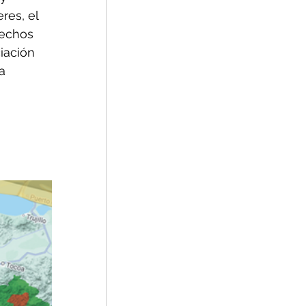
res, el 
rechos 
iación 
a 