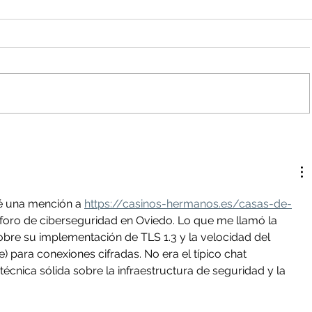
trucción total de
Juan López: semilla y raíz de la Ti
1 de julio
virtual
té una mención a 
https://casinos-hermanos.es/casas-de-
 foro de ciberseguridad en Oviedo. Lo que me llamó la 
obre su implementación de TLS 1.3 y la velocidad del 
para conexiones cifradas. No era el típico chat 
técnica sólida sobre la infraestructura de seguridad y la 