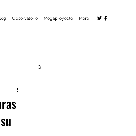
log
Observatorio
Megaproyecto
More
uras
 su