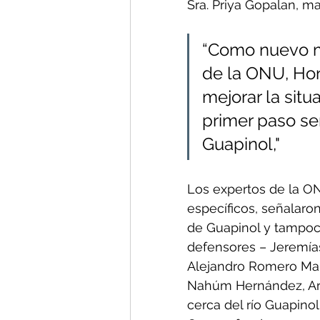
Sra. Priya Gopalan, ma
“Como nuevo m
de la ONU, Hon
mejorar la sit
primer paso ser
Guapinol," 
Los expertos de la ON
específicos, señalar
de Guapinol y tampoc
defensores – Jeremías
Alejandro Romero Martí
Nahúm Hernández, Arn
cerca del río Guapinol