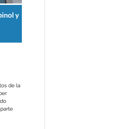
os de la 
ber 
ido 
 parte 