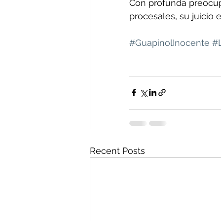
Con profunda preocupa
procesales, su juicio 
#GuapinolInocente
#
Recent Posts