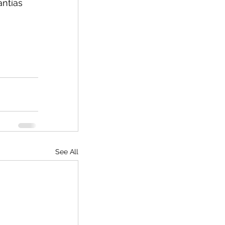
ntías 
See All