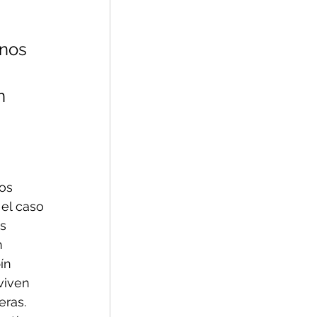
nos 
 
n 
 
os 
el caso 
s 
n 
ín 
viven 
eras. 