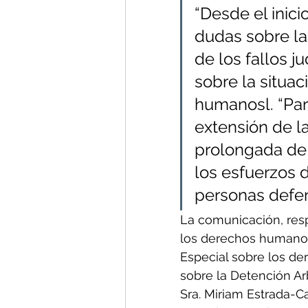
“Desde el inici
dudas sobre la
de los fallos ju
sobre la situa
humanosl. “Pare
extensión de l
prolongada de 
los esfuerzos d
personas defe
La comunicación, resp
los derechos humanos 
Especial sobre los d
sobre la Detención Arb
Sra. Miriam Estrada-Ca