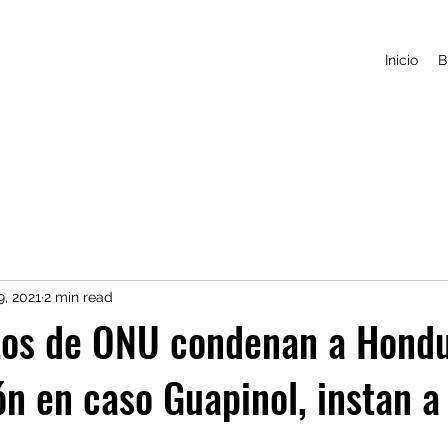
Inicio
B
9, 2021
2 min read
tos de ONU condenan a Hond
ón en caso Guapinol, instan a