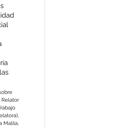
s 
idad 
ial 
a 
ía 
las 
sobre 
 Relator 
rabajo 
latora), 
 Malila, 