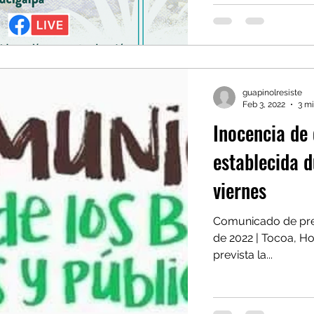
guapinolresiste
Feb 3, 2022
3 m
Inocencia de 
establecida d
viernes
Comunicado de pren
de 2022 | Tocoa, Ho
prevista la...