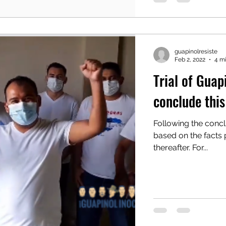
guapinolresiste
Feb 2, 2022
4 m
Trial of Guap
conclude this
Following the conclu
based on the facts 
thereafter. For...