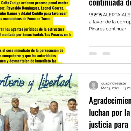
continuada de
🚨🚨🚨ALERTA ALER
a favor de la corru
Pinares continuar...
guapinolresiste
Mar 3, 2022
3 m
Agradecimient
luchan por la 
justicia para