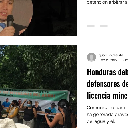
detención arbitraria.
guapinolresiste
Feb 11, 2022
2 m
Honduras deb
defensores de
licencia mine
Comunicado para su
ha generado graves
del agua y el...