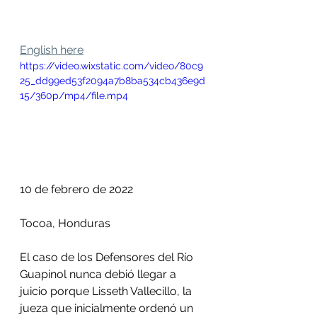
English here
https://video.wixstatic.com/video/80c9
25_dd99ed53f2094a7b8ba534cb436e9d
15/360p/mp4/file.mp4
10 de febrero de 2022
Tocoa, Honduras
El caso de los Defensores del Río 
Guapinol nunca debió llegar a 
juicio porque Lisseth Vallecillo, la 
jueza que inicialmente ordenó un 