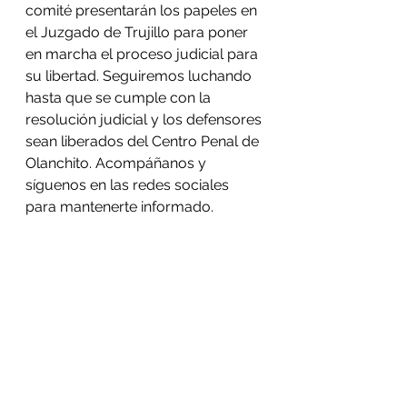
comité presentarán los papeles en 
el Juzgado de Trujillo para poner 
en marcha el proceso judicial para 
su libertad. Seguiremos luchando 
hasta que se cumple con la 
resolución judicial y los defensores 
sean liberados del Centro Penal de 
Olanchito. Acompáñanos y 
síguenos en las redes sociales 
para mantenerte informado. 
Telegram: Guapinol Inocente
Twitter: @guapinolre
Facebook: Guapinol Despierta, 
Comite Municipal de Bienes 
Comunes y Publicos de Tocoa
Contacto de prensa: Brenda 
Miralda +504 3274 3273