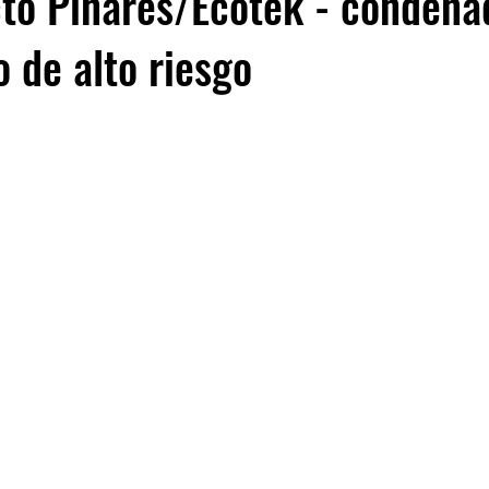
to Pinares/Ecotek - condena
 de alto riesgo