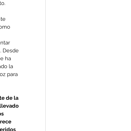
to.
te 
como 
ntar 
. Desde 
e ha 
ado la 
oz para 
llevado 
s 
trece 
eridos 