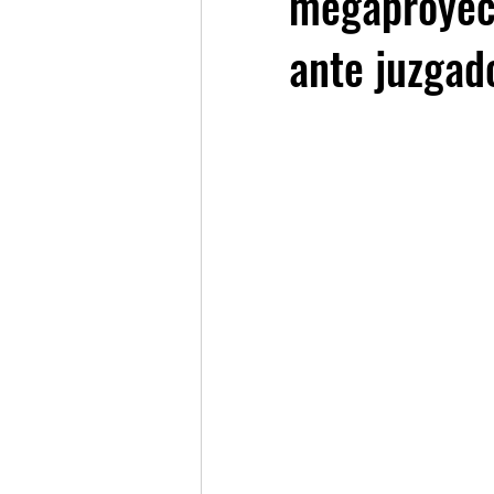
megaproyec
ante juzgado