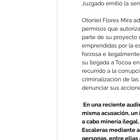
Juzgado emitió la sen
Otoniel Flores Mira a
permisos que autoriz
parte de su proyecto 
emprendidas por la es
forzosa e ilegalmente
su llegada a Tocoa e
recurrido a la corrupc
criminalización de la
denunciar sus acciones
 En una reciente audiencia contra tres ejecutivos de la empresa como parte de la 
misma acusación, un i
a cabo minería ilegal
Escaleras mediante acc
personas, entre ellas 