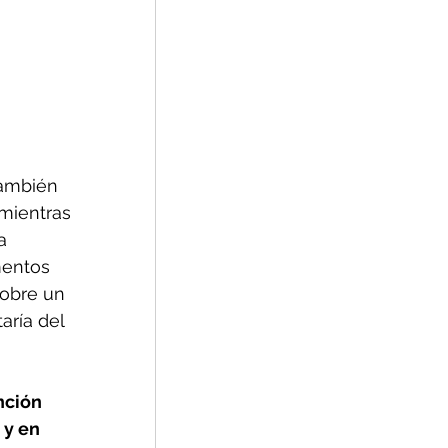
también 
mientras 
a 
mentos 
sobre un 
ría del 
nción 
 y en 