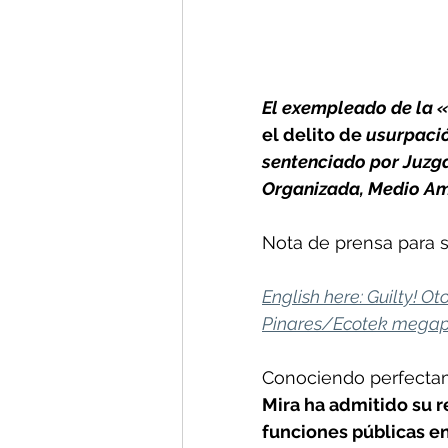
El exempleado de la 
el delito de
 usurpació
sentenciado por Juzga
Organizada, Medio Am
Nota de prensa para su
English here: Guilty! Ot
Pinares/Ecotek megaproj
Conociendo perfectame
Mira ha admitido su r
funciones públicas en 