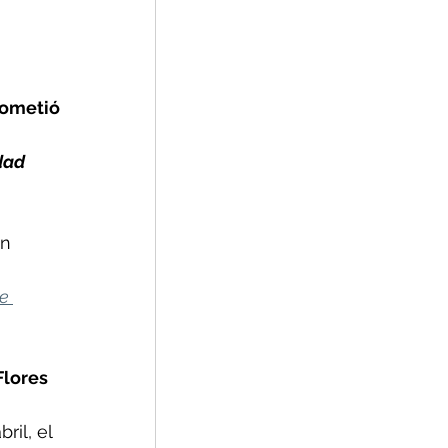
ometió 
 
dad 
on
e 
Flores 
 
bril, el 