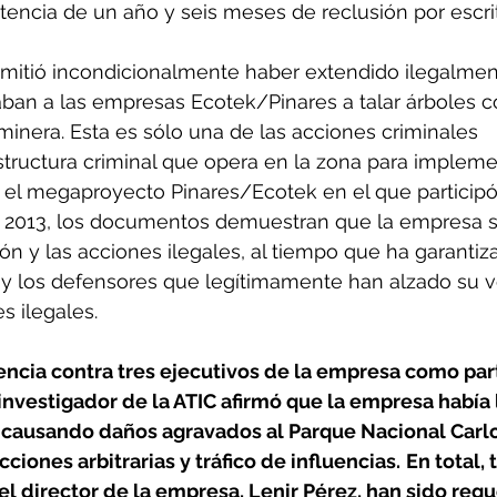
tencia de un año y seis meses de reclusión por escri
dmitió incondicionalmente haber extendido ilegalmen
aban a las empresas Ecotek/Pinares a talar árboles 
minera. Esta es sólo una de las acciones criminales 
tructura criminal que opera en la zona para impleme
 el megaproyecto Pinares/Ecotek en el que participó
n 2013, los documentos demuestran que la empresa s
ión y las acciones ilegales, al tiempo que ha garantiz
s y los defensores que legítimamente han alzado su v
 ilegales. 
nvestigador de la ATIC afirmó que la empresa había 
, causando daños agravados al Parque Nacional Carlo
iones arbitrarias y tráfico de influencias.
En total, 
el director de la empresa, Lenir Pérez, han sido requ