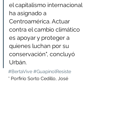
el capitalismo internacional 
ha asignado a 
Centroamérica. Actuar 
contra el cambio climático 
es apoyar y proteger a 
quienes luchan por su 
conservación", concluyó 
Urbán. 
#BertaVive
#GuapinolResiste
* Porfirio Sorto Cedillo, José 
Avelino Cedillo, Orbin Naún 
Hernández, Kevin Alejandro 
Romero, Arnold Javier Alemán, 
Ever Alexander Cedillo, Daniel 
Márquez y Jeremías Martínez Díaz.
Para más información: 