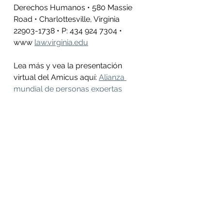
Derechos Humanos • 580 Massie 
Road • Charlottesville, Virginia 
22903-1738 • P: 434 924 7304 • 
www 
law.virginia.edu
Lea más y vea la presentación 
virtual del Amicus aquí: 
Alianza 
mundial de personas expertas 
insta a Corte de Apelación liberar 
defensores de Guapinol
1 La Fundación para el Debido 
Proceso (DPLF) (USA), el Robert F. 
Kennedy Human Rights (RFKHR) 
(USA), Human Rights Clinic of the 
Human Rights and Education 
Centre of the University of Ottawa 
(Canada), la Comisión Internacional 
de Juristas (Guatemala), Dejusticia 