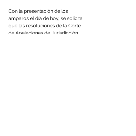
Con la presentación de los 
amparos el día de hoy, se solicita 
que las resoluciones de la Corte 
de Apelaciones de Jurisdicción 
Nacional sean dejadas sin efecto y 
que se garantiza los derechos 
fundamentales establecidos en la 
Constitución de la República y 
Tratados Internacionales de 
Derechos Humanos. La Corte debe 
responder a la acción judicial en 48 
horas. 
comunicado 12 de octubre
.pdf
Download PDF • 239KB
#BertaVive
#GuapinolResiste
#LibertadParaGuapinol