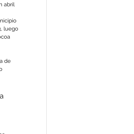
 abril 
icipio 
, luego 
ocoa 
 
a de 
o 
a 