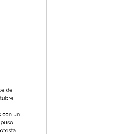
te de 
tubre 
s con un 
mpuso 
otesta 