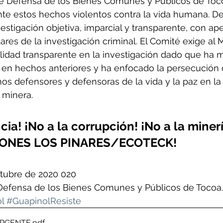
de Defensa de los Bienes Comunes y Públicos de Toc
e estos hechos violentos contra la vida humana. De 
estigación objetiva, imparcial y transparente, con ap
dares de la investigación criminal. El Comité exige al M
lidad transparente en la investigación dado que ha 
en hechos anteriores y ha enfocado la persecución 
os defensores y defensoras de la vida y la paz en la 
 minera.
cia! ¡No a la corrupción! ¡No a la minerí
IONES LOS PINARES/ECOTECK!
ctubre de 2020 020
Defensa de los Bienes Comunes y Públicos de Tocoa.
l
#GuapinolResiste
RGENTE
.pdf