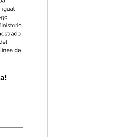
oa 
igual 
ego 
inisterio 
mostrado 
del 
línea de 
a! 