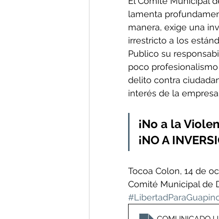
El Comité Municipal 
lamenta profundament
manera, exige una inv
irrestricto a los están
Publico su responsabi
poco profesionalismo 
delito contra ciudadan
interés de la empresa
¡No a la Violen
¡NO A INVERS
Tocoa Colon, 14 de o
Comité Municipal de 
#LibertadParaGuapino
COMUNICADO U